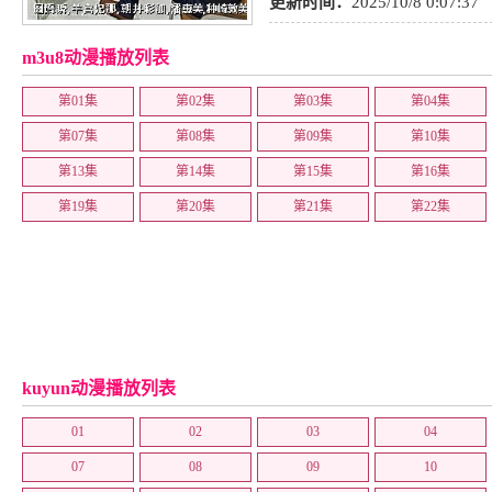
亲子
,
其他
,
恐怖
,
亲情
,
校园
,
青春
更新时间：
2025/10/8 0:07:37
m3u8动漫播放列表
第01集
第02集
第03集
第04集
第07集
第08集
第09集
第10集
第13集
第14集
第15集
第16集
第19集
第20集
第21集
第22集
kuyun动漫播放列表
01
02
03
04
07
08
09
10