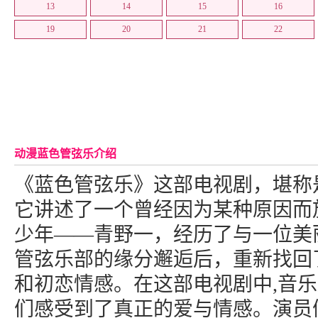
13
14
15
16
19
20
21
22
动漫蓝色管弦乐介绍
《蓝色管弦乐》这部电视剧，堪称
它讲述了一个曾经因为某种原因而
少年——青野一，经历了与一位美
管弦乐部的缘分邂逅后，重新找回
和初恋情感。在这部电视剧中,音
们感受到了真正的爱与情感。演员