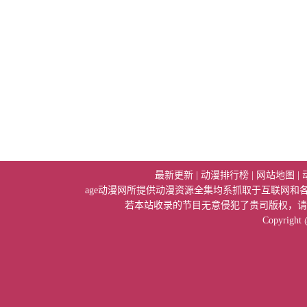
最新更新
|
动漫排行榜
|
网站地图
|
age动漫网所提供动漫资源全集均系抓取于互联网
若本站收录的节目无意侵犯了贵司版权，请
Copyright