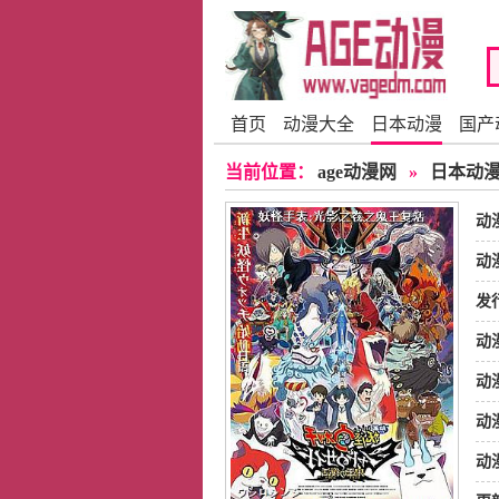
首页
动漫大全
日本动漫
国产
当前位置：
age动漫网
»
日本动
动
动
发
动
动
动
动