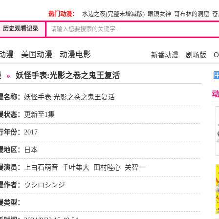
热门动漫：
水边之夜(完整未增减版)
眼镜女神
哥布林的洞窟
苍
历史观看记录
动漫
美国动漫
动漫电影
新番动漫
剧场版
O
漫
»
妖怪手表:光影之卷之鬼王复活
漫名称：
妖怪手表:光影之卷之鬼王复活
漫状态：
更新至1集
行年份：
2017
漫地区：
日本
漫演员：
上白石萌音
千叶雄大
田村睦心
关智一
漫作者：
ウシロシンジ
漫类型：