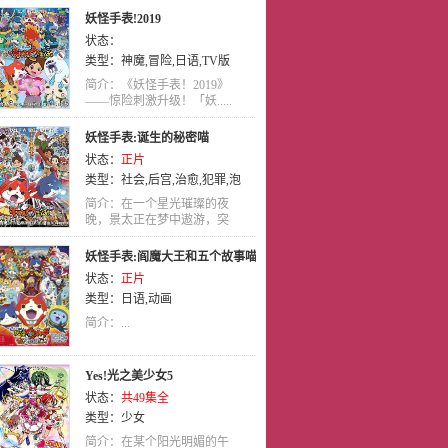
妖怪手表!2019
状态：
类型：
神魔
,
冒险
,
日语
,
TV版
简介：《妖怪手表！2019》
——惊险刺激升级！「妖.....
妖怪手表:诞生的秘密喵
状态：
正片
类型：
社会
,
后宫
,
治愈
,
犯罪
,
泡
面番
,
日语
,
动画
简介：在一个星光璀璨的夜
晚，景太正在梦中遨游，突
然.....
妖怪手表:阎魔大王和五个故事喵
状态：
正片
类型：
日语
,
动画
简介：...
Yes!光之美少女5
状态：
共49集全
类型：
少女
简介：在某个阳光明媚的午