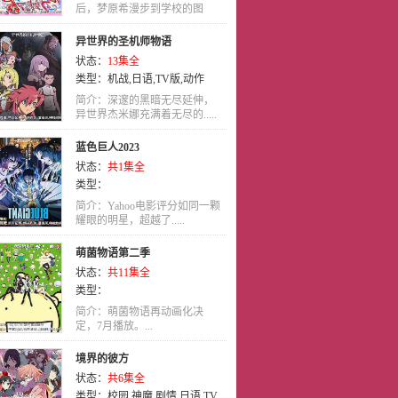
后，梦原希漫步到学校的图
书.....
异世界的圣机师物语
状态：
13集全
类型：
机战
,
日语
,
TV版
,
动作
简介：深邃的黑暗无尽延伸，
异世界杰米娜充满着无尽的.....
蓝色巨人2023
状态：
共1集全
类型：
简介：Yahoo电影评分如同一颗
耀眼的明星，超越了.....
萌菌物语第二季
状态：
共11集全
类型：
简介：萌菌物语再动画化决
定，7月播放。...
境界的彼方
状态：
共6集全
类型：
校园
,
神魔
,
剧情
,
日语
,
TV