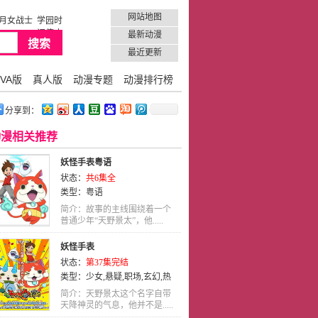
网站地图
月女战士
学园时
间停止
最新动漫
最近更新
VA版
真人版
动漫专题
动漫排行榜
分享到：
动漫相关推荐
妖怪手表粤语
状态：
共6集全
类型：
粤语
简介：故事的主线围绕着一个
普通少年“天野景太”，他.....
妖怪手表
状态：
第37集完结
类型：
少女
,
悬疑
,
职场
,
玄幻
,
热
血
,
运动
,
动作
,
艺术
,
励志
,
奇幻
,
历
简介：天野景太这个名字自带
史
天降神灵的气息，他并不是.....
,
同人
,
歌舞
,
日语