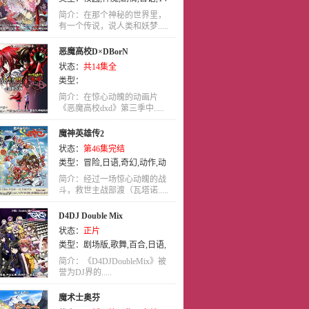
版
简介：在那个神秘的世界里，
有一个传说，说人类和妖梦.....
恶魔高校D×DBorN
状态：
共14集全
类型：
简介：在惊心动魄的动画片
《恶魔高校dxd》第三季中.....
魔神英雄传2
状态：
第46集完结
类型：
冒险
,
日语
,
奇幻
,
动作
,
动
画
,
喜剧
简介：经过一场惊心动魄的战
斗，救世主战部渡（瓦塔诺.....
D4DJ Double Mix
状态：
正片
类型：
剧场版
,
歌舞
,
百合
,
日语
,
动画
简介：《D4DJDoubleMix》被
誉为DJ界的.....
魔术士奥芬