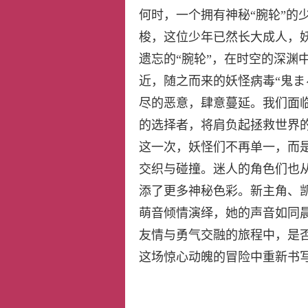
何时，一个拥有神秘“腕轮”的
梭，这位少年已然长大成人，
遗忘的“腕轮”，在时空的深渊
近，随之而来的妖怪病毒“鬼ま
尽的恶意，肆意蔓延。我们面
的选择者，将肩负起拯救世界
这一次，妖怪们不再单一，而是
交织与碰撞。迷人的角色们也
添了更多神秘色彩。新主角、
萌音倾情演绎，她的声音如同
友情与勇气交融的旅程中，是
这场惊心动魄的冒险中重新书写