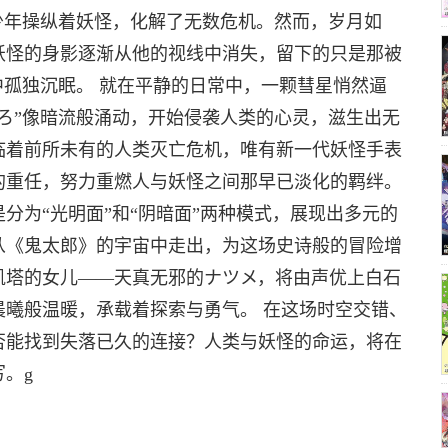
少年操纵着妖怪，化解了无数危机。然而，岁月如
妖怪的身影逐渐从他的视线中消失，留下的只是那被
中孤独沉眠。 就在平静的日常中，一颗彗星悄然逼
ろ”像暗流般涌动，开始侵袭人类的心灵，滋生出无
临着前所未有的人类灭亡危机，唯有新一代妖怪手表
的重任，努力重燃人与妖怪之间那早已淡化的羁绊。
分为“光明面”和“阴暗面”两种模式，展现出多元的
从《鬼太郎》的宇宙中走出，为这场史诗般的冒险增
凯塔的女儿——天真无邪的ナツメ，将由声优上白石
晨曦般温暖，承载着探索与勇气。 在这场时空交错、
否能找到失落已久的连接？人类与妖怪的命运，将在
。g