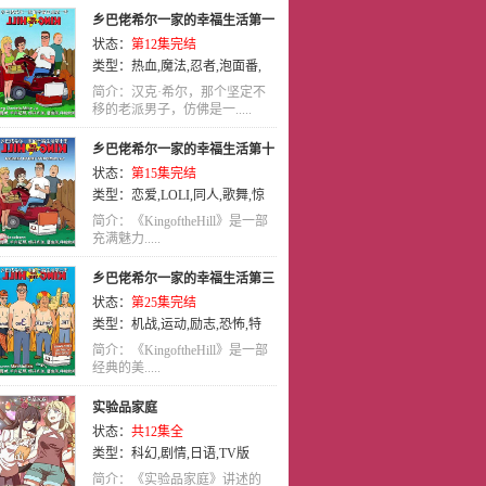
乡巴佬希尔一家的幸福生活第一
状态：
第12集完结
季
类型：
热血
,
魔法
,
忍者
,
泡面番
,
玄幻
,
剧情
,
英语
,
动画
,
喜剧
简介：汉克·希尔，那个坚定不
移的老派男子，仿佛是一.....
乡巴佬希尔一家的幸福生活第十
状态：
第15集完结
季
类型：
恋爱
,
LOLI
,
同人
,
歌舞
,
惊
悚
,
剧情
,
英语
,
动画
,
喜剧
简介：《KingoftheHill》是一部
充满魅力.....
乡巴佬希尔一家的幸福生活第三
状态：
第25集完结
季
类型：
机战
,
运动
,
励志
,
恐怖
,
特
摄
,
剧情
,
英语
,
动画
,
喜剧
简介：《KingoftheHill》是一部
经典的美.....
实验品家庭
状态：
共12集全
类型：
科幻
,
剧情
,
日语
,
TV版
简介：《实验品家庭》讲述的