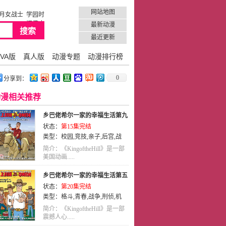
网站地图
月女战士
学园时
间停止
最新动漫
最近更新
VA版
真人版
动漫专题
动漫排行榜
0
分享到：
动漫相关推荐
乡巴佬希尔一家的幸福生活第九
状态：
第15集完结
季
类型：
校园
,
竞技
,
亲子
,
后宫
,
战
争
,
剧情
,
英语
,
动画
,
喜剧
简介：《KingoftheHill》是一部
美国动画.....
乡巴佬希尔一家的幸福生活第五
状态：
第20集完结
季
类型：
格斗
,
青春
,
战争
,
刑侦
,
机
械
,
剧情
,
英语
,
动画
,
喜剧
简介：《KingoftheHill》是一部
震撼人心.....