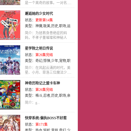
是一个离奇的故事。一对名.....
邂逅她的少女时代
状态：
更新第14集
类型：
神魔
,
耽美
,
历史
,
职场
,
运
动
,
励志
,
格斗
,
后宫
,
推理
,
歌舞
,
惊
简介：为拯救身患绝症的妈
悚
妈，不孝子董璀璨和神秘人
,
职业
,
热血
,
百合
,
冒险
,
萝莉
,
教
签.....
育
,
战争
,
治愈
,
青春
,
神话
,
艺
星学院之明日传说
术
,
LOLI
,
动作
,
恐怖
,
忍者
,
宠物
,
状态：
第26集完结
少年爱
,
奇幻
,
喜剧
,
轻松
,
真人
,
亲
类型：
奇幻
,
惊悚
,
少年
,
宠物
,
职
子
,
真人版
,
其他
,
亲情
,
吸血鬼
,
犯
业
,
国语
,
动画
罪
,
特摄
,
动画
,
娱乐
,
剧情
,
悬疑
,
未
简介：在风起云涌的时代，美
星、小月、菲洛三位魔法少.....
来
,
玄幻
,
恋爱
,
搞笑
,
童话
,
机械
,
竞
技
,
穿越
,
泡面番
,
少年
,
国语
,
少女
神奇历险记之盟卡车神
状态：
第26集完结
类型：
格斗
,
忍者
,
历史
,
职场
,
亲
情
,
国语
简介：g...
快穿系统:偏执BOSS不好惹
状态：
第171集
类型：
热血
,
轻松
,
竞技
,
奇幻
,
少