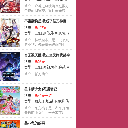
年爱
,
动作
,
犯罪
,
益智
,
治愈
,
吸血
简介：众神之母绫清玄在数万
鬼
个位面间穿梭，管理着无数.....
,
真人
,
真人版
,
耽美
,
校园
,
萝莉
,
运动
,
励志
,
历史
,
冒险
,
剧情
,
动画
,
不当舔狗后,我成了亿万神豪
搞笑
,
歌舞
,
职场
,
格斗
,
惊悚
,
泡面
状态：
第107集
番
,
侦探
,
机战
,
刑侦
,
娱乐
,
亲子
,
同
类型：
LOLI
,
刑侦
,
歌舞
,
恐怖
,
轻
人
,
少女
,
职业
,
神魔
,
其他
,
机械
,
社
松
,
国语
会
,
后宫
,
穿越
,
喜剧
,
宠物
,
艺术
,
女
简介：林新原本只是一只平凡
的季狗，过着毫无波澜的生.....
性向
,
推理
,
战斗
,
亲情
,
玄
幻
,
LOLI
,
教育
,
恐怖
,
少年
,
青春
,
夺无数天赋,我在全民时代封神
战争
,
爱情
,
百合
,
特摄
,
恋爱
,
神话
,
状态：
第58集
童话
,
武侠
,
科幻
,
魔法
,
国语
,
忍者
,
类型：
LOLI
,
奇幻
,
忍者
,
穿越
,
亲
悬疑
,
未来
情
,
国语
简介：暂无简介...
星卡梦少女1花语笔记
状态：
第40集完结
类型：
励志
,
职场
,
战斗
,
萝莉
,
侦
探
,
国语
,
少女
简介：东方桃子是一名平凡而
普通的小女生。一天放学后.....
憨八龟的故事