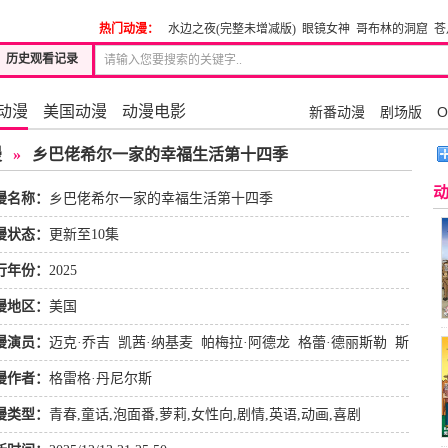
热门动漫：
水边之夜(完整未增减版)
眼镜女神
哥布林的洞窟
苍
历史观看记录
动漫
美国动漫
动漫电影
新番动漫
剧场版
O
漫
»
乡巴佬希尔一家的幸福生活第十四季
漫名称：
乡巴佬希尔一家的幸福生活第十四季
漫状态：
更新至10集
行年份：
2025
漫地区：
美国
漫演员：
迈克·乔吉
凯茜·纳基麦
帕梅拉·阿德龙
格蕾·德丽斯勒
斯
芬·鲁特
劳伦·汤姆
约翰尼·哈德威克
漫作者：
格雷格·丹尼尔斯
漫类型：
青春
,
童话
,
泡面番
,
萝莉
,
女性向
,
剧情
,
英语
,
动画
,
喜剧