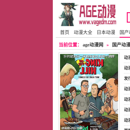
首页
动漫大全
日本动漫
国产
当前位置：
age动漫网
»
国产动
动
动
发
动
动
蒂
动
动