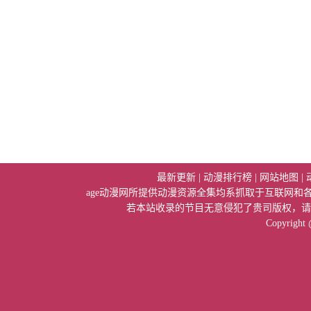
最新更新
|
动漫排行榜
|
网站地图
|
age动漫网所提供动漫资源全集均系抓取于互联网
若本站收录的节目无意侵犯了贵司版权，请
Copyright