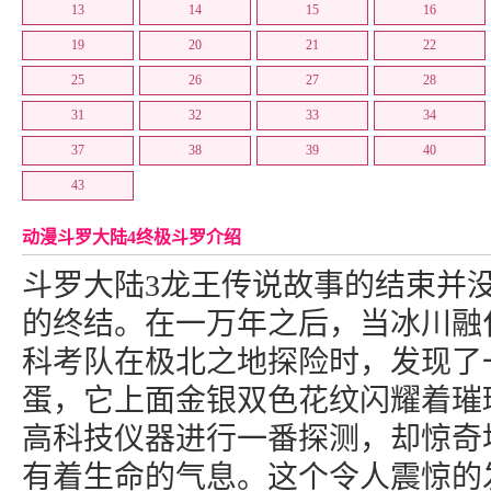
13
14
15
16
第73集
第74集
第75集
第76集
19
20
21
22
第79集
第80集
第81集
第82集
25
26
27
28
第85集
第86集
第87集
第88集
31
32
33
34
第91集
第92集
第93集
第94集
37
38
39
40
第97集
第98集
第99集
第100集
43
第103集
第104集
第105集
第106集
动漫斗罗大陆4终极斗罗介绍
第109集
第110集
第111集
第112集
斗罗大陆3龙王传说故事的结束并
第115集
第116集
第117集
第118集
第121集
第122集
第123集
第124集
的终结。在一万年之后，当冰川融
第127集
第128集
第129集
第130集
科考队在极北之地探险时，发现了
第133集
第134集
第135集
第136集
蛋，它上面金银双色花纹闪耀着璀
第139集
第140集
第141集
第142集
高科技仪器进行一番探测，却惊奇
第145集
第146集
第147集
第148集
有着生命的气息。这个令人震惊的
第151集
第152集
第153集
第154集