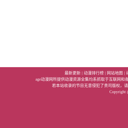
最新更新
|
动漫排行榜
|
网站地图
|
age动漫网所提供动漫资源全集均系抓取于互联网
若本站收录的节目无意侵犯了贵司版权，请
Copyright