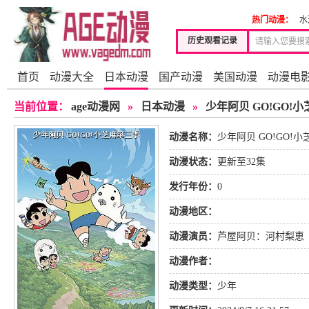
热门动漫：
水
历史观看记录
首页
动漫大全
日本动漫
国产动漫
美国动漫
动漫电
当前位置：
age动漫网
»
日本动漫
»
少年阿贝 GO!GO!
动漫名称：
少年阿贝 GO!GO!
动漫状态：
更新至32集
发行年份：
0
动漫地区：
动漫演员：
芦屋阿贝：河村梨恵
田健次郎
阿贝的妈妈：
动漫作者：
动漫类型：
少年