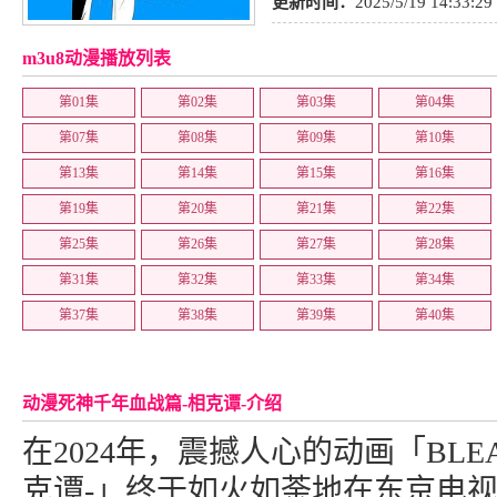
动作
,
动画
更新时间：
2025/5/19 14:33:29
m3u8动漫播放列表
第01集
第02集
第03集
第04集
第07集
第08集
第09集
第10集
第13集
第14集
第15集
第16集
第19集
第20集
第21集
第22集
第25集
第26集
第27集
第28集
第31集
第32集
第33集
第34集
第37集
第38集
第39集
第40集
动漫死神千年血战篇-相克谭-介绍
在2024年，震撼人心的动画「BLE
克谭-」终于如火如荼地在东京电