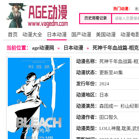
热门动漫：
水
历史观看记录
首页
动漫大全
日本动漫
国产动漫
美国动漫
动漫电
当前位置：
age动漫网
»
日本动漫
»
死神千年血战篇-相克
动漫名称：
死神千年血战篇-相
动漫状态：
更新至40集
发行年份：
2024
动漫地区：
日本
动漫演员：
森田成一
杉山纪彰
动漫作者：
田口智久
动漫类型：
LOLI
,
神魔
,
耽美
,
武