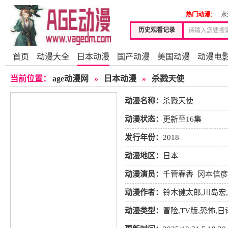
热门动漫：
水
历史观看记录
首页
动漫大全
日本动漫
国产动漫
美国动漫
动漫电
当前位置：
age动漫网
»
日本动漫
»
杀戮天使
动漫名称：
杀戮天使
动漫状态：
更新至16集
发行年份：
2018
动漫地区：
日本
动漫演员：
千菅春香
冈本信彦
也
大塚芳忠
动漫作者：
铃木健太郎,川岛宏
动漫类型：
冒险
,
TV版
,
恐怖
,
日