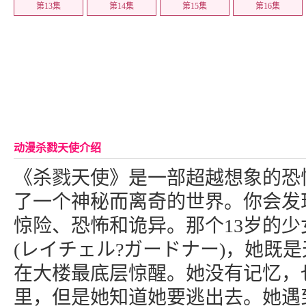
第13集
第14集
第15集
第16集
动漫杀戮天使介绍
《杀戮天使》是一部超越想象的恐
了一个神秘而离奇的世界。你会发
惊险、恐怖和诡异。那个13岁的少
(レイチェル?ガードナー)，她既
在大楼最底层惊醒。她没有记忆，
里，但是她知道她要逃出去。她遇