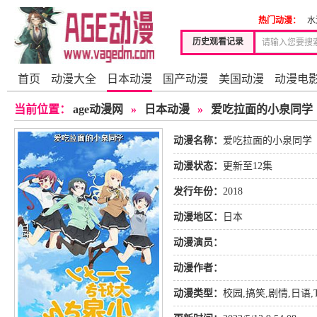
热门动漫：
水
历史观看记录
首页
动漫大全
日本动漫
国产动漫
美国动漫
动漫电
当前位置：
age动漫网
»
日本动漫
»
爱吃拉面的小泉同学
动漫名称：
爱吃拉面的小泉同学
动漫状态：
更新至12集
发行年份：
2018
动漫地区：
日本
动漫演员：
动漫作者：
动漫类型：
校园
,
搞笑
,
剧情
,
日语
,