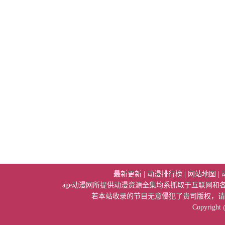
最新更新
|
动漫排行榜
|
网站地图
|
age动漫网所提供动漫资源全集均系抓取于互联网
若本站收录的节目无意侵犯了贵司版权，请
Copyright