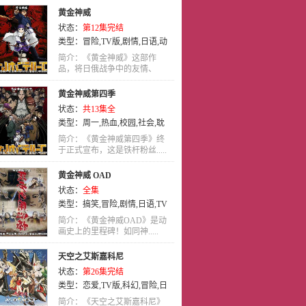
黄金神威
状态：
第12集完结
类型：
冒险
,
TV版
,
剧情
,
日语
,
动
画
简介：《黄金神威》这部作
品，将日俄战争中的友情、
爱.....
黄金神威第四季
状态：
共13集全
类型：
周一
,
热血
,
校园
,
社会
,
耽
美
,
侦探
,
搞笑
,
奇幻
,
少年
,
动画
,
少
简介：《黄金神威第四季》终
年爱
于正式宣布，这是铁杆粉丝.....
,
真人
,
吸血鬼
,
真人版
,
穿越
,
萝莉
,
喜剧
,
冒险
,
TV版
,
战斗
,
日语
黄金神威 OAD
状态：
全集
类型：
搞笑
,
冒险
,
剧情
,
日语
,
TV
版
简介：《黄金神威OAD》是动
画史上的里程碑！如同神.....
天空之艾斯嘉科尼
状态：
第26集完结
类型：
恋爱
,
TV版
,
科幻
,
冒险
,
日
语
,
奇幻
,
动作
,
爱情
,
动画
简介：《天空之艾斯嘉科尼》