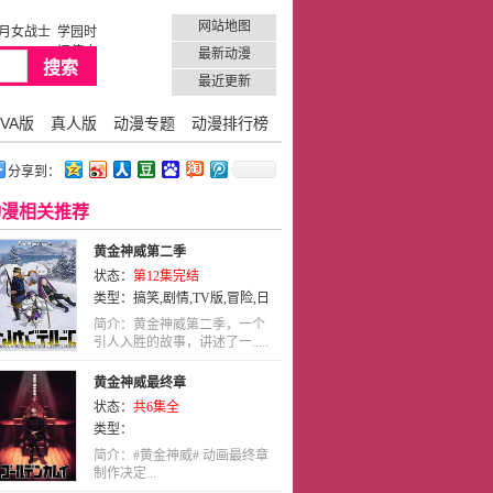
网站地图
月女战士
学园时
间停止
最新动漫
最近更新
VA版
真人版
动漫专题
动漫排行榜
分享到：
动漫相关推荐
黄金神威第二季
状态：
第12集完结
类型：
搞笑
,
剧情
,
TV版
,
冒险
,
日
语
,
历史
,
动画
简介：黄金神威第二季，一个
引人入胜的故事，讲述了一.....
黄金神威最终章
状态：
共6集全
类型：
简介：#黄金神威# 动画最终章
制作决定...