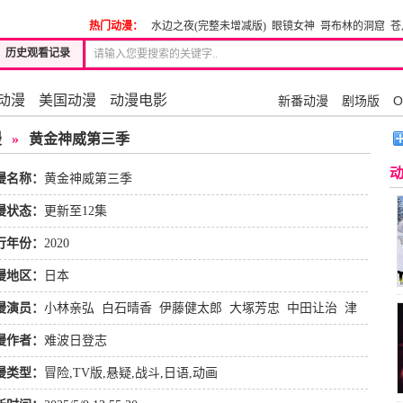
热门动漫：
水边之夜(完整未增减版)
眼镜女神
哥布林的洞窟
苍
历史观看记录
动漫
美国动漫
动漫电影
新番动漫
剧场版
O
漫
»
黄金神威第三季
漫名称：
黄金神威第三季
漫状态：
更新至12集
行年份：
2020
漫地区：
日本
漫演员：
小林亲弘
白石晴香
伊藤健太郎
大塚芳忠
中田让治
津
健次郎
细谷佳正
乃村健次
漫作者：
难波日登志
漫类型：
冒险
,
TV版
,
悬疑
,
战斗
,
日语
,
动画