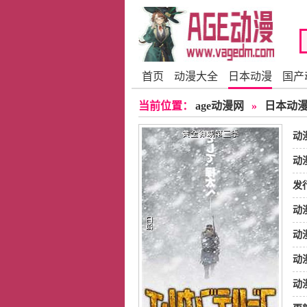
首页
动漫大全
日本动漫
国产
当前位置：
age动漫网
»
日本动
动
动
发
动
动
田
动
动