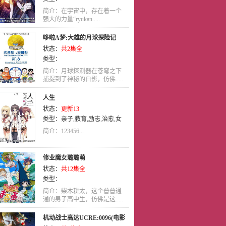
简介：在宇宙中，存在着一个
强大的力量“ryukan.....
哆啦A梦:大雄的月球探险记
状态：
共2集全
类型：
简介：月球探测器在苍穹之下
捕捉到了神秘的白影，仿佛.....
人生
状态：
更新13
类型：
亲子
,
教育
,
励志
,
治愈
,
女
性向
,
日语
简介：123456...
修业魔女璐璐萌
状态：
共12集全
类型：
简介：柴木耕太，这个普普通
通的男子高中生，仿佛是这.....
机动战士高达UCRE:0096(电影