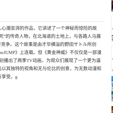
人心潮澎湃的作品，它讲述了一个神秘而惊险的故
死”的传奇人物，在北海道的土地上，与各路人马展
存竞争。这个故事是由才华横溢的野田サトル所创
kbcomJUMP》上连载。但《黄金神威》不仅仅是一部漫
月分别播出了两季TV动画，为观众们展现了一个更为逼
品以其独特的视角和无与伦比的创意，为无数动漫和
享受。g