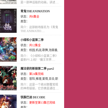
是一部神话般的动画，讲述.....
青鬼THEANIMATION
状态：
共6集全
类型：
简介：这部剧场版名为《青鬼
THE ANIMATIO.....
小绿和小蓝第二季
状态：
共12集全
类型：
校园
,
机战
,
歌舞
,
泡面番
,
耽美
,
国语
简介：《小绿和小蓝第二季》
最新PV上线！“魔王世界.....
魔法使的新娘第二季 part2
状态：
第24集完结
类型：
冒险
,
推理
,
爱情
,
百合
,
职
业
,
魔法
,
日语
,
动画
简介：这是一个绝对颠覆常规
的神奇链接，它仿佛是通往.....
铁腕巴迪 DECODE
状态：
更新至第13集已完结
类型：